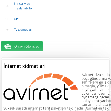
İKT təlim və
məsləhətçilik
GPS
Tv xidmətləri
Onlayn ödəniş et
İnternet xidmətləri
Avirnet sizə sadə
poçt göndərmə v
səhifələrə giriş da
olmaqla, yüksək
keyfiyyətli video 
və onlayn oyunla
oynamağa qədər
onlayn ehtiyacları
tamamilə əhatə 
yüksək sürətli internet tarif paketləri təklif edir. Avirnet-in təkli