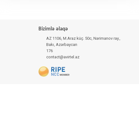
Bizimlə əlaqə
AZ 1106, M.Araz küç. 50c, Nərimanov ray.,
Bakı, Azərbaycan
176
contact@avirtel.az