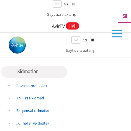
EN
RU
AZ
EN
RU
AZ
Xidmətlər
İnternet xidmətləri
Toll Free xidməti
Rəqəmsal xidmətlər
İKT həllər və dəstək