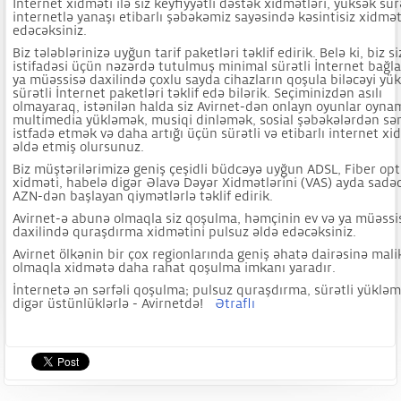
İnternet xidməti ilə siz keyfiyyətli dəstək xidmətləri, yüksək sür
internetlə yanaşı etibarlı şəbəkəmiz sayəsində kəsintisiz xidmə
edəcəksiniz.
Biz tələblərinizə uyğun tarif paketləri təklif edirik. Belə ki, biz s
istifadəsi üçün nəzərdə tutulmuş minimal sürətli İnternet bağla
ya müəssisə daxilində çoxlu sayda cihazların qoşula biləcəyi yü
sürətli İnternet paketləri təklif edə bilərik. Seçiminizdən asılı
olmayaraq, istənilən halda siz Avirnet-dən onlayn oyunlar oyna
multimedia yükləmək, musiqi dinləmək, sosial şəbəkələrdən sə
istfadə etmək və daha artığı üçün sürətli və etibarlı internet xi
əldə etmiş olursunuz.
Biz müştərilərimizə geniş çeşidli büdcəyə uyğun ADSL, Fiber opt
xidməti, habelə digər Əlavə Dəyər Xidmətlərini (VAS) ayda sadə
AZN-dən başlayan qiymətlərlə təklif edirik.
Avirnet-ə abunə olmaqla siz qoşulma, həmçinin ev və ya müəssi
daxilində quraşdırma xidmətini pulsuz əldə edəcəksiniz.
Avirnet ölkənin bir çox regionlarında geniş əhatə dairəsinə mali
olmaqla xidmətə daha rahat qoşulma imkanı yaradır.
İnternetə ən sərfəli qoşulma; pulsuz quraşdırma, sürətli yükləm
digər üstünlüklərlə - Avirnetdə!
Ətraflı