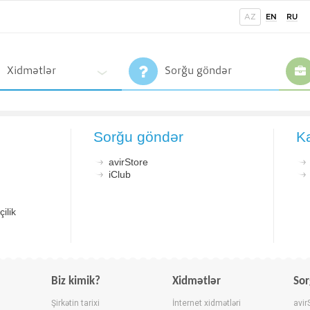
AZ
EN
RU
Xidmətlər
Sorğu göndər
Sorğu göndər
K
avirStore
iClub
ilik
Biz kimik?
Xidmətlər
Sor
Şirkətin tarixi
İnternet xidmətləri
avir