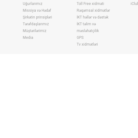
Uğurlarımız
Toll Free xidməti
iClu
Missiya və Hədəf
Rəqəmsal xidmətlər
Şirkətin prinsipləri
İKT həllər və dəstək
Tərəfdaşlarımız
İKT təlim və
Müştərilərimiz
məsləhətçilik
Media
GPS
Tv xidmətləri