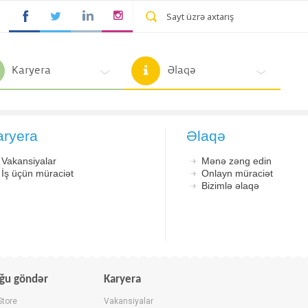
Karyera
Əlaqə
aryera
Əlaqə
Vakansiyalar
Mənə zəng edin
İş üçün müraciət
Onlayn müraciət
Bizimlə əlaqə
ğu göndər
Karyera
Store
Vakansiyalar