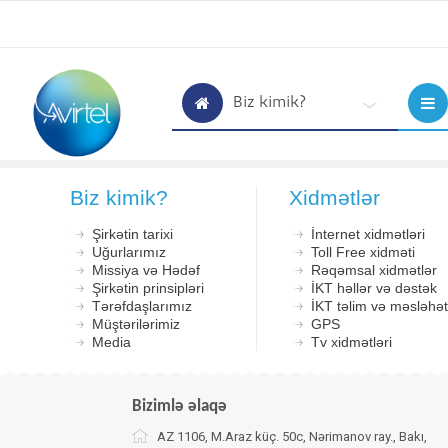
Biz kimik?
Biz kimik?
Xidmətlər
Şirkətin tarixi
İnternet xidmətləri
Uğurlarımız
Toll Free xidməti
Missiya və Hədəf
Rəqəmsal xidmətlər
Şirkətin prinsipləri
İKT həllər və dəstək
Tərəfdaşlarımız
İKT təlim və məsləhətç
Müştərilərimiz
GPS
Media
Tv xidmətləri
Bizimlə əlaqə
AZ 1106, M.Araz küç. 50c, Nərimanov ray., Bakı,